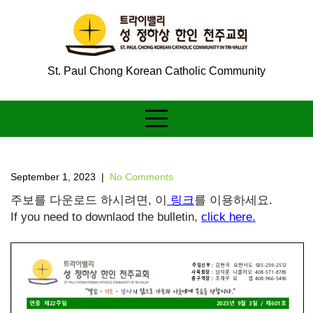
Skip
to
content
St. Paul Chong Korean Catholic Community
September 1, 2023
|
No Comments
주보를 다운로드 하시려면, 이
링크
를 이용하세요.
If you need to downlaod the bulletin,
click here.