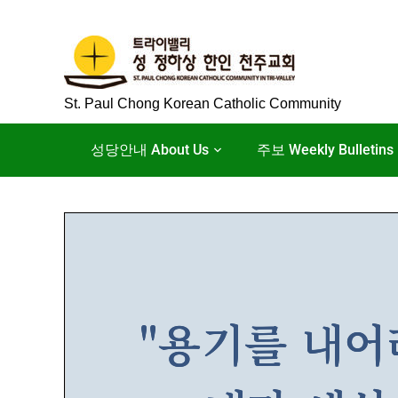
Skip
to
content
St. Paul Chong Korean Catholic Community
성당안내 About Us
주보 Weekly Bulletins