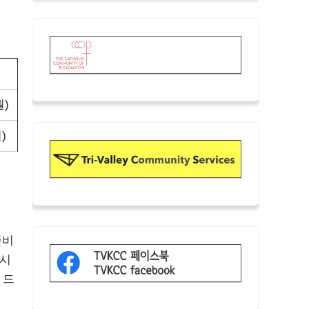
월)
)
준비
하시
 드