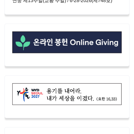
연중 제13주일(교황 주일) / 6-28-2026(제748호)