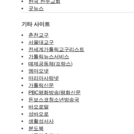
한국 천주교회
굿뉴스
기타 사이트
춘천교구
서울대교구
전세계가톨릭교구리스트
가톨릭뉴스서비스
떼제공동체(프랑스
)
엠마오넷
마리아사랑넷
가톨릭신문
PBC평화방송/평화신문
돈보스코청소년방송국
바오로딸
성바오로
생활성서사
분도북