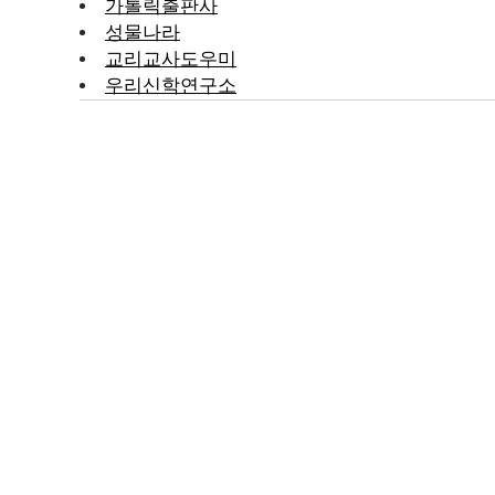
가톨릭출판사
성물나라
교리교사도우미
우리신학연구소